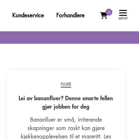
0
Kundeservice
Forhandlere
MENY
Kontakt oss
/ knott
Ofte stilte spørsmål
FLUER
Lei av bananfluer? Denne smarte fellen
gjør jobben for deg
Bananfluer er små, irriterende
skapninger som raskt kan gjøre
kjøkkenopplevelsen til et mareritt. Les