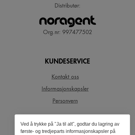
Distributør:
Org.nr: 997477502
KUNDESERVICE
Kontakt oss
Informasjonskapsler
Personvern
Ved å trykke på "Ja til alt", godtar du lagring av
SNARVEIER
første- og tredjeparts informasjonskapsler på