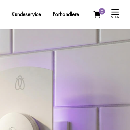
0
Kundeservice
Forhandlere
MENY
Kontakt oss
/ knott
Ofte stilte spørsmål