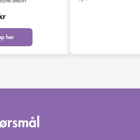
 bytte limkort
kr
øp her
pørsmål