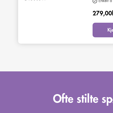
Enkelt å
279,00
Kj
Ofte stilte s