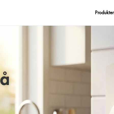
Produkter
Fluer
Mygg 
på