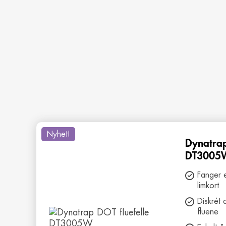
Nyhet!
Dynatrap
DT3005
Fanger e
limkort
Diskrét 
fluene