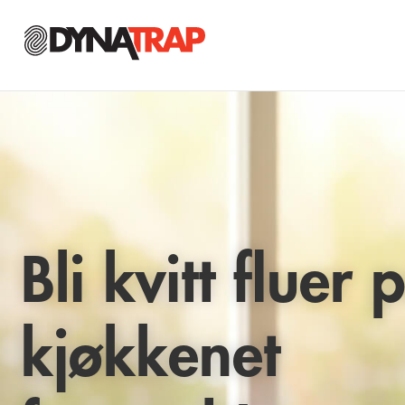
Bli kvitt fluer 
kjøkkenet